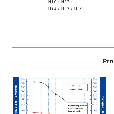
H10，H12，
H14，H17，H19
Pro